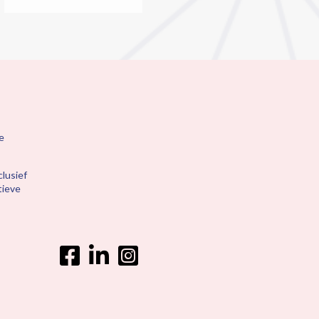
e
lusief
tieve