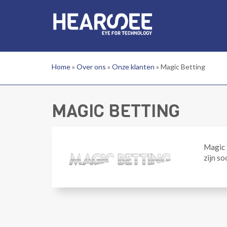
Overslaan en naar de inhoud gaan
Home
»
Over ons
»
Onze klanten
»
Magic Betting
MAGIC BETTING
Magic B
zijn s