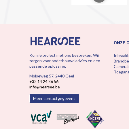
ONZE 
Kom je project met ons bespreken. Wij
Inbraakb
zorgen voor onderbouwd advies en een
Brandbev
passende oplossing.
Camera
Toegang
Molseweg 57, 2440 Geel
+32 14 24 86 56
info@hearsee.be
Meer contactgegevens