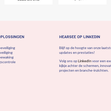
OPLOSSINGEN
HEARSEE OP LINKEDIN
eveiliging
Blijf op de hoogte van onze laatst
eiliging
updates en prestaties!
bewaking
Volg ons op
LinkedIn
voor een exc
scontrole
kijkje achter de schermen, innova
projecten en branche-inzichten.