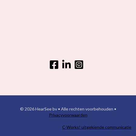
© 2026 HearSee bv • Alle rechten voorbehouden •
Privacyvoorwaarden
C-Works! uitgekiende communicatie