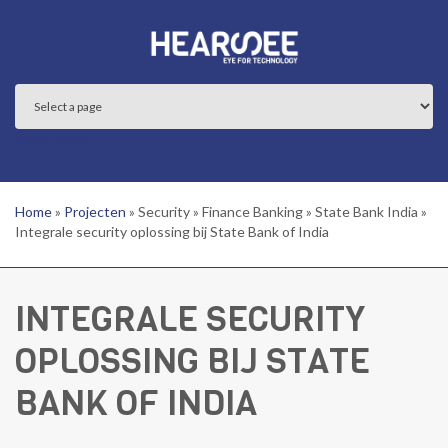
Overslaan en naar de inhoud gaan
Main menu
Home
»
Projecten
»
Security
»
Finance Banking
»
State Bank India
»
Integrale security oplossing bij State Bank of India
INTEGRALE SECURITY
OPLOSSING BIJ STATE
BANK OF INDIA