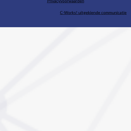
Privacyvoorwaarden
C-Works! uitgekiende communicatie