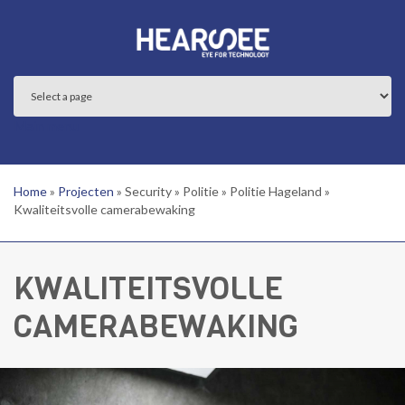
Overslaan en naar de inhoud gaan
Main menu
Home
»
Projecten
»
Security
»
Politie
»
Politie Hageland
»
Kwaliteitsvolle camerabewaking
KWALITEITSVOLLE
CAMERABEWAKING