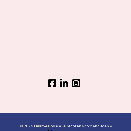
© 2026 HearSee bv • Alle rechten voorbehouden •